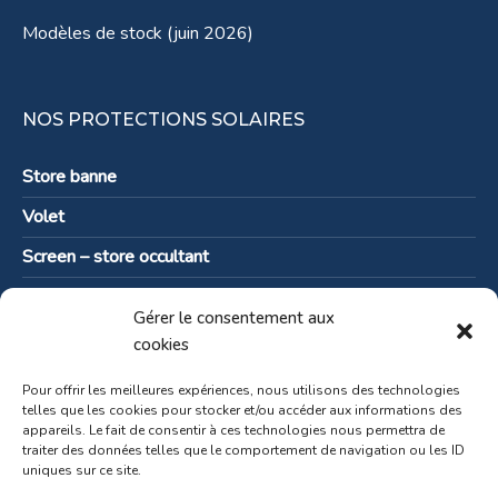
Modèles de stock (juin 2026)
NOS PROTECTIONS SOLAIRES
Store banne
Volet
Screen – store occultant
Pare-vent
Gérer le consentement aux
Solutions pour les professionnels
cookies
Pour offrir les meilleures expériences, nous utilisons des technologies
telles que les cookies pour stocker et/ou accéder aux informations des
appareils. Le fait de consentir à ces technologies nous permettra de
Contactez-nous
traiter des données telles que le comportement de navigation ou les ID
uniques sur ce site.