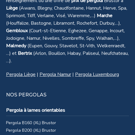
renseignement ou une offre de
prix de pergola
Brustor à
Liège
(Awans, Blegny, Chaudfontaine, Hannut, Herve, Spa,
Sprimont, Tilff, Verlaine, Visé, Waremme,…)
Marche
(Houffalize, Bastogne, Libramont, Rochefort, Durbuy,…),
Gembloux
(Court-st-Etienne, Eghezee, Genappe, Incourt,
Jodoigne, Namur, Nivelles, Sombreffe, Spy, Walhain,…),
Malmedy
(Eupen, Gouvy, Stavelot, St-Vith, Welkenraedt,
…) et
Bertrix
(Arlon, Bouillon, Habay, Paliseul, Neufchateau,
…).
Pergola Liège
|
Pergola Namur
|
Pergola Luxembourg
NOS PERGOLAS
Pergola à toit rétractable B300
Bastogne
Pergola à lames orientables
Pergola B160 (XL) Brustor
Pergola B200 (XL) Brustor