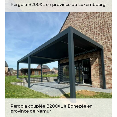
Pergola B200XL en province du Luxembourg
Pergola B200XL avec screens et
éclairage led à Blegny
Pergola couplée B200XL à Eghezée en
province de Namur