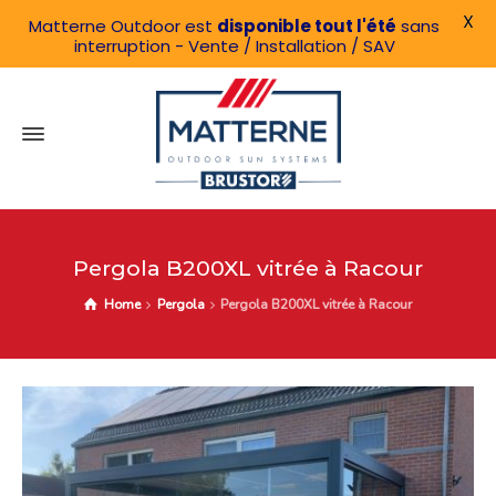
X
Matterne Outdoor est
disponible tout l'été
sans
interruption - Vente / Installation / SAV
Pergola B200XL vitrée à Racour
Home
Pergola
Pergola B200XL vitrée à Racour