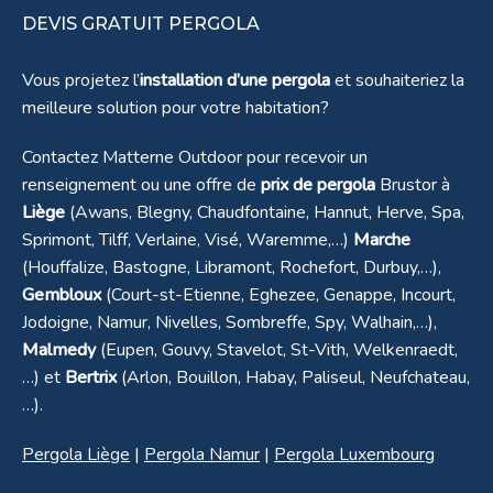
DEVIS GRATUIT PERGOLA
Vous projetez l’
installation d’une pergola
et souhaiteriez la
meilleure solution pour votre habitation?
Pergola couplée B200XL à Eghezée
en province de Namur
Contactez Matterne Outdoor pour recevoir un
renseignement ou une offre de
prix de pergola
Brustor à
Liège
(Awans, Blegny, Chaudfontaine, Hannut, Herve, Spa,
Sprimont, Tilff, Verlaine, Visé, Waremme,…)
Marche
(Houffalize, Bastogne, Libramont, Rochefort, Durbuy,…),
Gembloux
(Court-st-Etienne, Eghezee, Genappe, Incourt,
Jodoigne, Namur, Nivelles, Sombreffe, Spy, Walhain,…),
Malmedy
(Eupen, Gouvy, Stavelot, St-Vith, Welkenraedt,
…) et
Bertrix
(Arlon, Bouillon, Habay, Paliseul, Neufchateau,
…).
Pergola Liège
|
Pergola Namur
|
Pergola Luxembourg