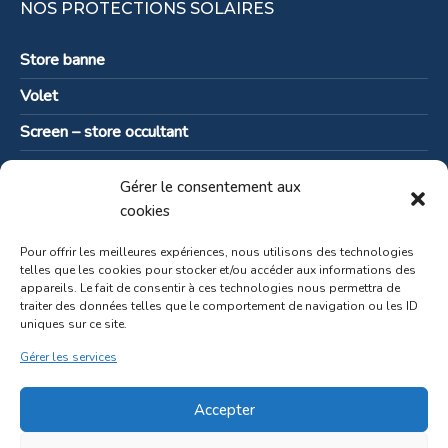
NOS PROTECTIONS SOLAIRES
Store banne
Volet
Screen – store occultant
Pare-vent
Gérer le consentement aux
Solutions pour les professionnels
cookies
Pour offrir les meilleures expériences, nous utilisons des technologies
telles que les cookies pour stocker et/ou accéder aux informations des
appareils. Le fait de consentir à ces technologies nous permettra de
Contactez-nous
traiter des données telles que le comportement de navigation ou les ID
uniques sur ce site.
Gérer les services
Copyright Matterne Outdoor SRL (BE775.785.709) -
Revendeur
Accepter
pergolas Brustor en Belgique
© 2025 |
Création site web
layout.be
|
Mentions légales
-
Politique de cookies (UE)