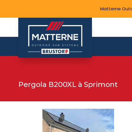
Matterne Out
Pergola B200XL à Sprimont