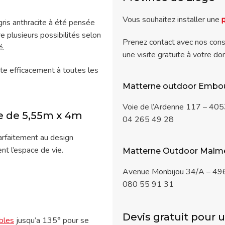
Vous souhaitez installer une
ris anthracite à été pensée
re plusieurs possibilités selon
Prenez contact avec nos conse
é.
une visite gratuite à votre dom
te efficacement à toutes les
Matterne outdoor Embou
Voie de l’Ardenne 117 – 40
se de 5,55m x 4m
04 265 49 28
arfaitement au design
t l’espace de vie.
Matterne Outdoor Malm
Avenue Monbijou 34/A – 4
080 55 91 31
Devis gratuit pour 
bles
jusqu’a 135° pour se