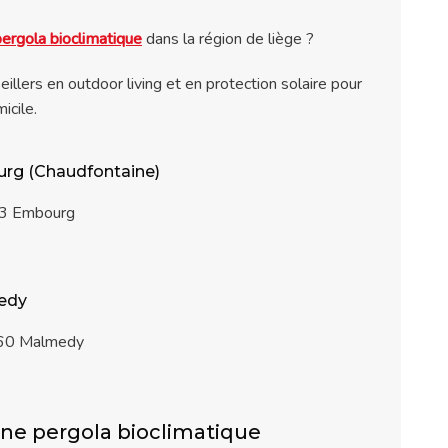
pergola bioclimatique
dans la région de liège ?
illers en outdoor living et en protection solaire pour
icile.
rg (Chaudfontaine)
53 Embourg
edy
960 Malmedy
une pergola bioclimatique