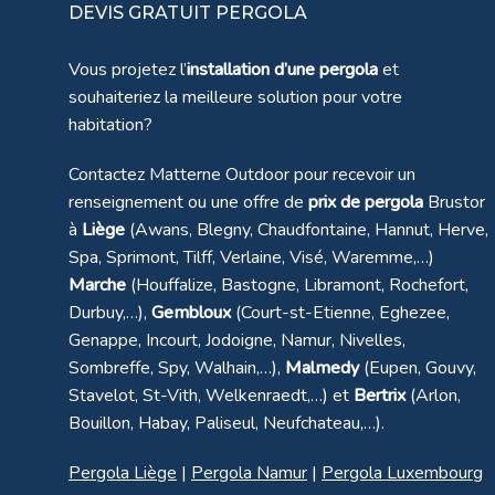
DEVIS GRATUIT PERGOLA
Vous projetez l’
installation d’une pergola
et
souhaiteriez la meilleure solution pour votre
habitation?
Contactez Matterne Outdoor pour recevoir un
renseignement ou une offre de
prix de pergola
Brustor
à
Liège
(Awans, Blegny, Chaudfontaine, Hannut, Herve,
Spa, Sprimont, Tilff, Verlaine, Visé, Waremme,…)
Marche
(Houffalize, Bastogne, Libramont, Rochefort,
Durbuy,…),
Gembloux
(Court-st-Etienne, Eghezee,
Genappe, Incourt, Jodoigne, Namur, Nivelles,
Sombreffe, Spy, Walhain,…),
Malmedy
(Eupen, Gouvy,
Stavelot, St-Vith, Welkenraedt,…) et
Bertrix
(Arlon,
Bouillon, Habay, Paliseul, Neufchateau,…).
Pergola Liège
|
Pergola Namur
|
Pergola Luxembourg