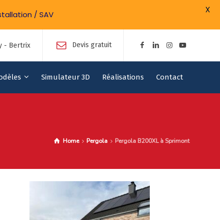
X
tallation / SAV
Devis gratuit
 - Bertrix
odèles
Simulateur 3D
Réalisations
Contact
Home
Pergola
Pergola B200XL à Sprimont